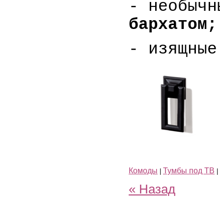
- необыч
бархатом;
- изящны
Комоды
Тумбы под ТВ
|
|
« Назад