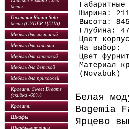
Спальня Римини Соло
Габаритные
белая
Ширина: 21
Гостиная Rimini Solo
Высота: 84
белая (СУПЕР ЦЕНА)
Глубина: 4
Мебель для гостиной
Цвет корпу
Мебель для спальни
На выбор:
Цвет фурни
Мебель для столовой
Материал к
Мебель для детской
(Novabuk)
Мебель для прихожей
Кровати Sweet Dreams
(скидка -60%)
Белая мод
Кровати
Bogemia F
Шкафы
Ярцево вы
Шкафы-витрины