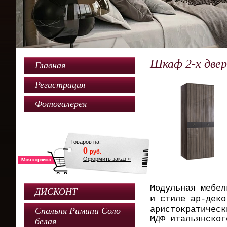
Шкаф 2-х двер
Главная
Регистрация
Фотогалерея
Товаров на:
0
руб.
Оформить заказ »
Модульная мебел
ДИСКОНТ
и стиле ар-деко
аристократичес
Спальня Римини Соло
МДФ итальянског
белая