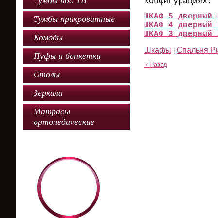
Тумбы под ТВ
конфигурациях:
ШКАФ 5 дверный 
Тумбы прикроватные
ШКАФ 4 дверный 
ШКАФ 3 дверный 
Комоды
Шкафы
Спальня Р
|
Пуфы и банкетки
« Назад
Столы
Зеркала
Матрасы
ортопедические