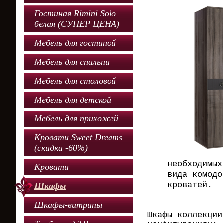
Гостиная Rimini Solo
белая (СУПЕР ЦЕНА)
Мебель для гостиной
Мебель для спальни
Мебель для столовой
Мебель для детской
Мебель для прихожей
Кровати Sweet Dreams
(скидка -60%)
необходимых
Кровати
вида комодо
кроватей.
Шкафы
Шкафы-витрины
Шкафы коллекции