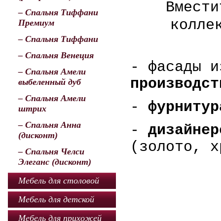
Вмести
– Спальня Тиффани
колле
Премиум
– Спальня Тиффани
– Спальня Венеция
- фасады 
– Спальня Амели
производст
выбеленный дуб
– Спальня Амели
-
фурнитур
штрих
– Спальня Анна
-
дизайнер
(дисконт)
(золото, х
– Спальня Челси
Элеганс (дисконт)
Мебель для столовой
Мебель для детской
Мебель для прихожей