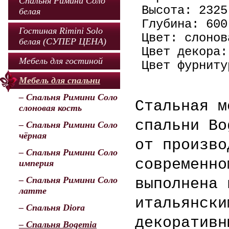
Спальня Римини Соло
Высота: 2325
белая
Глубина: 600
Гостиная Rimini Solo
Цвет: слонов
белая (СУПЕР ЦЕНА)
Цвет декора:
Мебель для гостиной
Цвет фурниту
Мебель для спальни
– Спальня Римини Соло
Стальная м
слоновая кость
спальни Bo
– Спальня Римини Соло
чёрная
от произво
– Спальня Римини Соло
современно
империя
– Спальня Римини Соло
выполнена 
латте
итальянски
– Спальня Diora
декоративн
– Спальня Bogemia