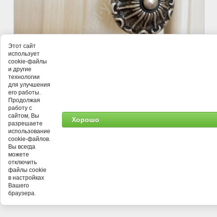
Этот сайт
использует
cookie-файлы
и другие
технологии
для улучшения
его работы.
Продолжая
работу с
сайтом, Вы
Хорошо
разрешаете
использование
cookie-файлов.
©
Продукция МК "Ярцево-Мебель"
Вы всегда
можете
отключить
файлы cookie
в настройках
Вашего
браузера.