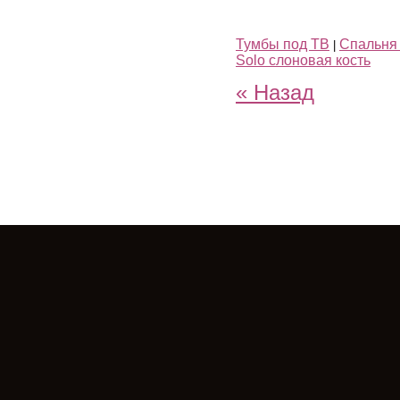
Тумбы под ТВ
Спальня 
|
Solo слоновая кость
« Назад