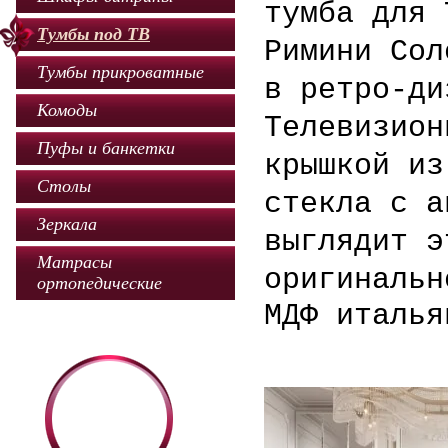
тумба для 
Тумбы под ТВ
Римини Со
Тумбы прикроватные
в ретро-ди
Комоды
Телевизион
Пуфы и банкетки
крышкой из
Столы
стекла с а
Зеркала
выглядит э
Матрасы
оригиналь
ортопедические
МДФ италья