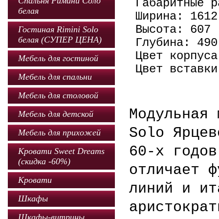
Спальня Римини Соло
Габаритные р
белая
Ширина: 1612
Высота: 607
Гостиная Rimini Solo
белая (СУПЕР ЦЕНА)
Глубина: 490
Цвет корпуса
Мебель для гостиной
Цвет вставки
Мебель для спальни
Мебель для столовой
Модульная 
Мебель для детской
Solo Ярцев
Мебель для прихожей
60-х годов
Кровати Sweet Dreams
(скидка -60%)
отличает ф
Кровати
линий и ит
Шкафы
аристократ
Шкафы-витрины